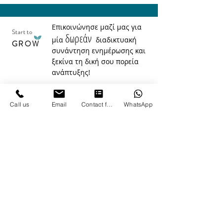
Επικοινώνησε μαζί μας για
Start to
δωρεάν
μία
διαδικτυακή
GROW
συνάντηση ενημέρωσης και
ξεκίνα τη δική σου πορεία
ανάπτυξης!
Φόρμα Επικοινωνίας
Call us
Email
Contact form
WhatsApp
info@growcoachingalliance.com
+30 690 640 6026
Εγγραφή στο Newsletter
I accept terms & conditions