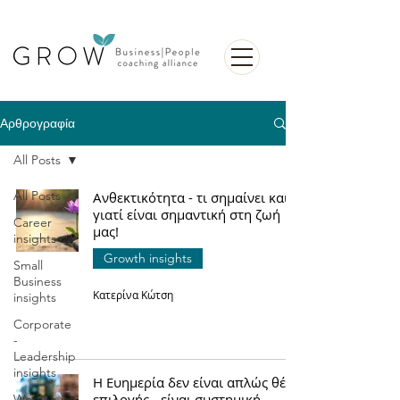
Αρθρογραφία
All Posts
All Posts
Ανθεκτικότητα - τι σημαίνει και
γιατί είναι σημαντική στη ζωή
Career
μας!
insights
Growth insights
Small
Business
Κατερίνα Κώτση
insights
Corporate
-
Leadership
insights
Η Ευημερία δεν είναι απλώς θέμα
επιλογής - είναι συστημική
Women in