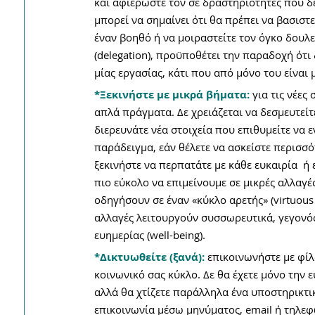
και αφιερώστε τον σε δραστηριότητες που δε
μπορεί να σημαίνει ότι θα πρέπει να βασιστ
έναν βοηθό ή να μοιραστείτε τον όγκο δουλ
(delegation), προϋποθέτει την παραδοχή ότι 
μίας εργασίας, κάτι που από μόνο του είναι
*Ξεκινήστε με μικρά βήματα:
για τις νέες
απλά πράγματα. Δε χρειάζεται να δεσμευτείτε
διερευνάτε νέα στοιχεία που επιθυμείτε να 
παράδειγμα, εάν θέλετε να ασκείστε περισσ
ξεκινήστε να περπατάτε με κάθε ευκαιρία  ή
πιο εύκολο να επιμείνουμε σε μικρές αλλαγέ
οδηγήσουν σε έναν «κύκλο αρετής» (virtuous c
αλλαγές λειτουργούν συσσωρευτικά, γεγονός
ευημερίας (well-being).
*Δικτυωθείτε (ξανά):
 επικοινωνήστε με φίλ
κοινωνικό σας κύκλο. Δε θα έχετε μόνο την ε
αλλά θα χτίζετε παράλληλα ένα υποστηρικτικ
επικοινωνία μέσω μηνύματος, email ή τηλεφ