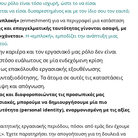
ου ρόλο είναι τόσο ισχυρή, ώστε το να είσαι 
αι να είσαι δυσαρεστημένος και με τον ίδιο σου τον εαυτό; 
μπλοκή»
 (enmeshment) για να περιγραφεί μια κατάσταση 
ς και επαγγελματικής ταυτότητας γίνονται ασαφή, με 
«χάνεται»
. 
Η «εμπλοκή», εμποδίζει την ανάπτυξη μιας 
τού. 
ην καριέρα και τον εργασιακό μας ρόλο δεν είναι 
στόσο ευάλωτους σε μία ενδεχόμενη κρίση 
 ως επακόλουθο εργασιακής εξουθένωσης 
υνταξιοδότησης. Τα άτομα σε αυτές τις καταστάσεις 
ιψη και απόγνωση. 
μας και διαφοροποιώντας τις προσωπικές μας 
ασιακές, μπορούμε να δημιουργήσουμε μία πιο 
τητα (personal identity), εναρμονισμένη με τις αξίες 
αιτητικής εργασιακής περιόδου, πόσοι από εμάς δεν έχουμε 
;». Έχετε παρατηρήσει την απογοήτευση για τη δουλειά να 