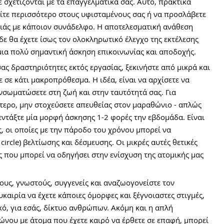
 σχετίζονται με τα επαγγελματικά σας. Αυτό, πρακτικά 
είτε περισσότερο στους υφισταμένους σας ή να προσλάβετε 
ειάς με κάποιον συνάδελφο. Η αποτελεσματική ανάθεση 
δε θα έχετε ίσως τον ολοκληρωτικό έλεγχο της εκτέλεσης 
 μια πολύ σημαντική άσκηση επικοινωνίας και αποδοχής.
 σας δραστηριότητες εκτός εργασίας, ξεκινήστε από μικρά και 
 σε κάτι μακροπρόθεσμα. Η ιδέα, είναι να αρχίσετε να 
ενσωματώσετε στη ζωή και στην ταυτότητά σας. Για 
ότερο, μην στοχεύσετε απευθείας στον μαραθώνιο - απλώς 
 εντάξτε μία μορφή άσκησης 1-2 φορές την εβδομάδα. Είναι 
ς, οι οποίες με την πάροδο του χρόνου μπορεί να 
ircle) βελτίωσης και δέσμευσης. Οι μικρές αυτές θετικές 
 που μπορεί να οδηγήσει στην ενίσχυση της ατομικής μας 
ους, γνωστούς, συγγενείς και αναζωογονείστε τον 
υκαιρία να έχετε κάποιες όμορφες και ξέγνοιαστες στιγμές, 
ό, για εσάς, δίκτυο ανθρώπων. Ακόμη και η απλή 
ώνου με άτομα που έχετε καιρό να έρθετε σε επαφή, μπορεί 