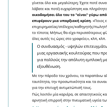
γίνεται όλο και μεγαλύτερη; Έχετε ποτέ συνε
λάβατε και ποτέ) ευχαρίστηση και πληρότητα
οικοδομήσει όλο του το "είναι" γύρω από 
επιφέρουν μια υπαρξιακή κρίση
. «Ποιος 
επιχειρηματίας/στέλεχος/καθηγητής/πωλητής
το τίποτα; Μήπως θα είχα περισσότερους φίλ
όλες αυτές τις ώρες στο γραφείο;», κλπ, κλπ.
Ο συνδυασμός - υψηλών επιτευγμάτων
μιας εργασιακής κουλτούρας που προά
για πολλούς την απόλυτη εμπλοκή με 
εξουθένωση. 
Με την πάροδο του χρόνου, τα παραπάνω αλ
ταυτότητα, την προσωπικότητα και τα συναι
για την επιτυχή αντιμετώπισή τους.
Πώς λοιπόν μία καριέρα, σε απαιτητικούς κ
αρνητική επιρροή στην πνευματική υγεία τω