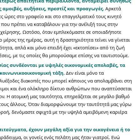
αιτέρως απαιτητικά περιβάλλοντα, ανταμείβει συνήθως 
 αμοιβές, αυξήσεις, πρεστίζ και προαγωγές.
Αρκετά 
ς ώρες στο γραφείο και στο επαγγελματικό τους κινητό 
ο που πρέπει να καταβάλουν για την ανέλιξή τους στην 
πιχείρησης. Ωστόσο, όταν εμπλεκόμαστε σε οποιαδήποτε 
 μέρος της ημέρας, αυτή η δραστηριότητα τείνει να γίνεται 
ότητα, απλά και μόνο επειδή έχει «εκτοπίσει» από τη ζωή 
έσεις, με τις οποίες θα μπορούσαμε επίσης να ταυτιστούμε.
σίας συνδέονται με υψηλές οικονομικές απολαβές, τα 
κοινωνικοοικονομική τάξη. 
Δεν είναι μόνο τα 
ολυέξοδες διακοπές που μπορεί κάποιος να απολαμβάνει στη 
μότιμοι και ένα ολόκληρο δίκτυο ανθρώπων που αναπτύσσεται 
νον. Η ατομική μας ταυτότητα, επηρεάζεται σε μεγάλο βαθμό 
τους άλλους. Όταν διαμορφώνουμε την ταυτότητά μας γύρω 
ρροή, δενόμαστε σφιχτά με την υψηλά αμειβόμενη καριέρα 
ιτεύγματα, έχουν μεγάλη αξία για την οικογένεια ή το 
αράδειγμα, οι γονείς ενός πελάτη μας ήταν γιατροί. Ενώ 