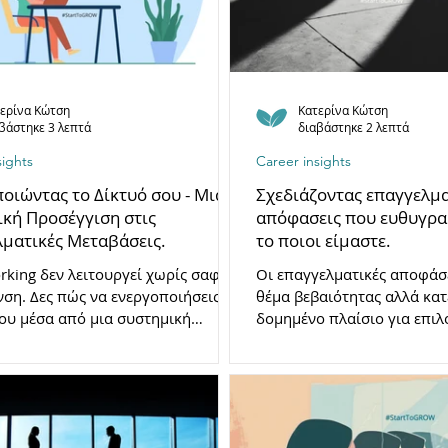
ερίνα Κώτση
Κατερίνα Κώτση
βάστηκε 3 λεπτά
διαβάστηκε 2 λεπτά
sights
Career insights
οιώντας το Δίκτυό σου - Μια
Σχεδιάζοντας επαγγελμα
κή Προσέγγιση στις
απόφασεις που ευθυγρα
ματικές Μεταβάσεις.
το ποιοι είμαστε.
rking δεν λειτουργεί χωρίς σαφή
Οι επαγγελματικές αποφάσε
ση. Δες πώς να ενεργοποιήσεις το
θέμα βεβαιότητας αλλά κα
ου μέσα από μια συστημική
δομημένο πλαίσιο για επιλ
ση στις επαγγελματικές
ευθυγραμμίζονται με τα δυ
ις.
σημεία, το πλαίσιο ζωής κα
μακροπρόθεσμη επαγγελματ