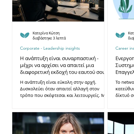
Κατερίνα Κώτση
Κατ
διαβάστηκε 3 λεπτά
δια
Corporate - Leadership insights
Career in
Η ανάπτυξη είναι συναρπαστική -
Ενεργοπ
μέχρι να αρχίσει να απαιτεί μια
Συστημι
διαφορετική εκδοχή του εαυτού σου
Επαγγελ
Η ανάπτυξη είναι εύκολη στην αρχή.
Το netwo
Δυσκολεύει όταν απαιτεί αλλαγή στον
κατεύθυν
τρόπο που σκέφτεσαι και λειτουργείς. Μια
δίκτυό σ
συστημική ματιά στην ταυτότητα.
προσέγγι
μεταβάσε