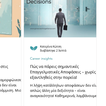
Κατερίνα Κώτση
διαβάστηκε 2 λεπτά
Career insights
στις
Πώς να πάρεις σημαντικές
Επαγγελματικές Αποφάσεις – χωρίς να
εξαντληθείς στην πορεία!
εταμορφώνεσαι.
 δεν είναι
Η λήψη κατάλληλων αποφάσεων δεν είναι
ράμμιση. Μια
απλώς άλλη μία δεξιότητα – είναι
 δεν είναι
αναγκαιότητα! Καθημερινά, λαμβάνουμε
νέο. Ανακάλυψε
δεκάδες μικρές ή μεγαλύτερες...
ιερές, πώς να τις