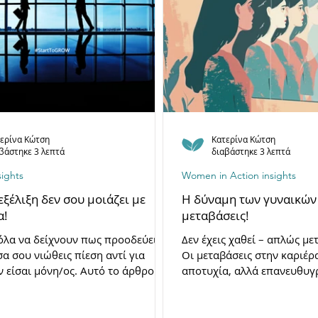
ερίνα Κώτση
Κατερίνα Κώτση
βάστηκε 3 λεπτά
διαβάστηκε 3 λεπτά
sights
Women in Action insights
εξέλιξη δεν σου μοιάζει με
Η δύναμη των γυναικών 
α!
μεταβάσεις!
λα να δείχνουν πως προοδεύεις,
Δεν έχεις χαθεί – απλώς μ
α σου νιώθεις πίεση αντί για
Οι μεταβάσεις στην καριέρα
ν είσαι μόνη/ος. Αυτό το άρθρο
αποτυχία, αλλά επανευθυγ
τη σκοτεινή πλευρά της
γυναίκα που αλλάζει πορεία
ατικής εξέλιξης που δεν
μπερδεμένη — χτίζει κάτι 
μίζεται με τις πραγματικές σου
γιατί αυτές οι φάσεις είναι 