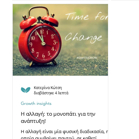
λήψης αποφάσεων και προσωπικής
ανάγκες 
ευθυγράμμισης. Γιατί το αληθινό θάρρος
προσέγγι
ξεκινά από μέσα - και οδηγεί σε αλλαγές με
αλλαγή.
ουσία.
Κατερίνα Κώτση
διαβάστηκε 4 λεπτά
Growth insights
Η αλλαγή: το μονοπάτι για την
ανάπτυξη!
Η αλλαγή είναι μία φυσική διαδικασία, η
οποία συμβαίνει παντού, σε καθετί,