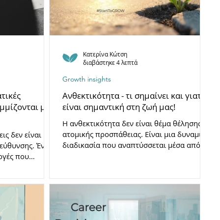
Κατερίνα Κώτση
διαβάστηκε 4 λεπτά
Growth insights
τικές
Ανθεκτικότητα - τι σημαίνει και γιατί
μμίζονται με
είναι σημαντική στη ζωή μας!
Η ανθεκτικότητα δεν είναι θέμα θέλησης ή
ατομικής προσπάθειας. Είναι μια δυναμική
ις δεν είναι
διαδικασία που αναπτύσσεται μέσα από τις
τεύθυνσης. Ένα
συνθήκες ζωής, τις σχέσεις και το πλαίσιο
ογές που
στο οποίο λειτουργούμε.
νατά μας
ι τη
ική ταυτότητα.