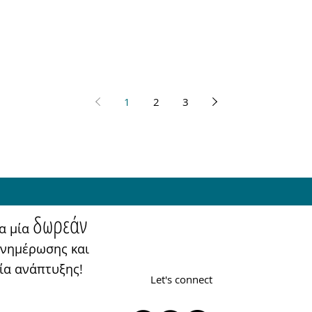
1
2
3
δωρεάν
ια μία
ενημέρωσης και
εία ανάπτυξης!
Let's connect