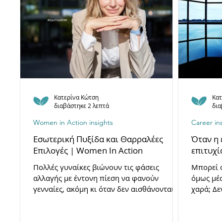
Κατερίνα Κώτση
Κατ
διαβάστηκε 2 λεπτά
δια
Women in Action insights
Career in
Εσωτερική Πυξίδα και Θαρραλέες
Όταν η 
Επιλογές | Women In Action
επιτυχί
Πολλές γυναίκες βιώνουν τις φάσεις
Μπορεί ό
αλλαγής με έντονη πίεση να φανούν
όμως μέσ
γενναίες, ακόμη κι όταν δεν αισθάνονται
χαρά; Δε
εσωτερική καθαρότητα. Στο άρθρο αυτό,
φωτίζει 
εξερευνούμε την έννοια της εσωτερικής
επαγγελμ
πυξίδας ως ένα βαθύ, αυθεντικό εργαλείο
ευθυγραμ