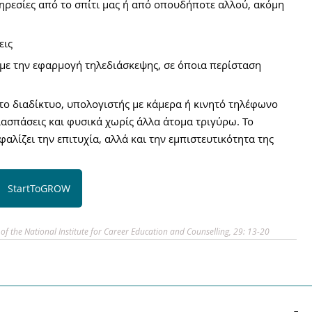
ρεσίες από το σπίτι μας ή από οπουδήποτε αλλού, ακόμη 
εις
με την εφαρμογή τηλεδιάσκεψης, σε όποια περίσταση 
το διαδίκτυο, υπολογιστής με κάμερα ή κινητό τηλέφωνο 
ιασπάσεις και φυσικά χωρίς άλλα άτομα τριγύρω. Το 
αλίζει την επιτυχία, αλλά και την εμπιστευτικότητα της 
StartToGROW
of the National Institute for Career Education and Counselling, 29: 13-20