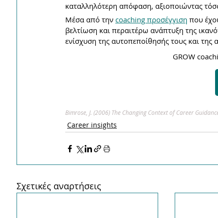
καταλληλότερη απόφαση, αξιοποιώντας τόσο τ
Μέσα από την 
coaching προσέγγιση
 που έχο
βελτίωση και περαιτέρω ανάπτυξη της ικαν
ενίσχυση της αυτοπεποίθησής τους και της α
GROW coachin
Bimrose, J. (2006) The Changing Context of Career Guidanc
Career insights
Σχετικές αναρτήσεις