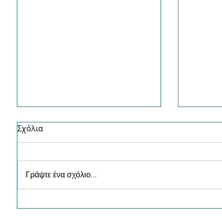
Σχόλια
Γράψτε ένα σχόλιο...
Η αλλαγή: το μονοπάτι για
Ο «φόβο
την ανάπτυξη!
αποφάσ