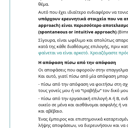
θέμα. 
Αυτό που έχει ιδιαίτερο ενδιαφέρον να τονιστ
υπάρχουν ερευνητικά στοιχεία που να απ
approach) είναι περισσότερο αποτελεσμ
(spontaneous or intuitive approach)
 (Bim
Σίγουρα, είναι ωφέλιμο και απολύτως απαρα
κατά της κάθε διαθέσιμης επιλογής, πριν κα
φαίνεται να είναι αρκετό. Χρειαζόμαστε πρό
Η απόφαση πίσω από την απόφαση
Οι αποφάσεις που αφορούν στην επαγγελματι
Και αυτό, γιατί πίσω από μία απόφαση μπορε
- πίσω από την απόφαση να φοιτήσω στη σχ
τους γονείς μου ή να “τραβήξω” τον δικό μο
- πίσω από την εργασιακή επιλογή Α ή Β, εν
οικείο σε μένα και αισθάνομαι ασφαλής ή ν
και αβέβαιο.
Ένας έμπειρος και επιστημονικά καταρτισμέν
λήψης αποφάσεων, να διερευνήσουν και να α