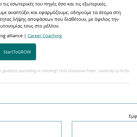
ις εσωτερικές του πηγές όσο και τις εξωτερικές.
υμε αναπτύξει και εφαρμόζουμε, 
οδηγούμε τα άτομα στη 
ότητας λήψης αποφάσεων που διαθέτουν, με όφελος την 
υτονομίας τους στο μέλλον. 
g alliance | 
Career Coaching
StartToGROW
e: guidance counselling or coaching? CeGS Occasional Paper, University of Derby
Εμφ